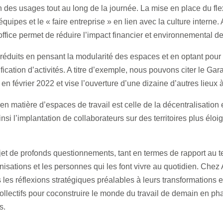
 des usages tout au long de la journée. La mise en place du fle
équipes et le « faire entreprise » en lien avec la culture interne
ffice permet de réduire l’impact financier et environnemental d
 réduits en pensant la modularité des espaces et en optant pou
ification d’activités. A titre d’exemple, nous pouvons citer le Gar
n février 2022 et vise l’ouverture d’une dizaine d’autres lieux 
n matière d’espaces de travail est celle de la décentralisation
insi l’implantation de collaborateurs sur des territoires plus élo
’objet de profonds questionnements, tant en termes de rapport a
isations et les personnes qui les font vivre au quotidien. Chez 
es réflexions stratégiques préalables à leurs transformations e
ollectifs pour coconstruire le monde du travail de demain en ph
s.