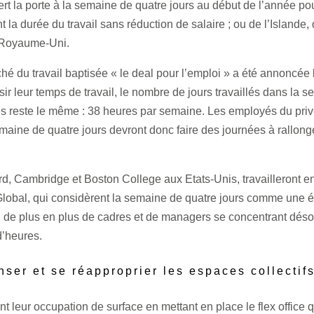
rt la porte à la semaine de quatre jours au début de l’année po
nt la durée du travail sans réduction de salaire ; ou de l’Island
u Royaume-Uni.
é du travail baptisée « le deal pour l’emploi » a été annoncée l
sir leur temps de travail, le nombre de jours travaillés dans la 
reste le même : 38 heures par semaine. Les employés du privé 
maine de quatre jours devront donc faire des journées à rallonge 
rd, Cambridge et Boston College aux Etats-Unis, travailleront en
obal, qui considèrent la semaine de quatre jours comme une év
 de plus en plus de cadres et de managers se concentrant désor
 d’heures.
ser et se réapproprier les espaces collectif
 leur occupation de surface en mettant en place le flex office qu