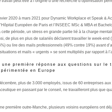
 travail peut être à l’origine d’une recherche d’optimisation p
nvier 2020 à mars 2021 pour Dynamic Workplace et Speak & Ac
, l’Hôpital Européen de Paris et l’INSEEC MSc & MBA et Bachelo
cette période, un stress en grande partie lié à la charge mental
nsi, de plus en plus de salariés déclarent travailler le week-end
6%) ou lire des mails professionnels (49% contre 19%) avant d’a
situations et mails « urgents » se sont multipliés par rapport à l’
 une première réponse aux questions sur le t
expérimentée en Europe
écembre, plus de 3.000 employés, issus de 60 entreprises aux ac
aceutique en passant par le conseil, ne travailleront plus que qu
 une première outre-Manche, plusieurs voisins européens ont déjà