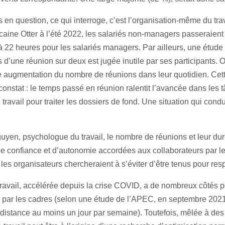
s en question, ce qui interroge, c’est l’organisation-même du tra
icaine Otter à l’été 2022, les salariés non-managers passeraien
à 22 heures pour les salariés managers. Par ailleurs, une étud
’une réunion sur deux est jugée inutile par ses participants. Or
ne augmentation du nombre de réunions dans leur quotidien. Cett
nstat : le temps passé en réunion ralentit l’avancée dans les tâ
travail pour traiter les dossiers de fond. Une situation qui condu
uyen, psychologue du travail, le nombre de réunions et leur dur
e confiance et d’autonomie accordées aux collaborateurs par les 
les organisateurs chercheraient à s’éviter d’être tenus pour re
avail, accélérée depuis la crise COVID, a de nombreux côtés posi
 par les cadres (selon une étude de l’APEC, en septembre 2021
à distance au moins un jour par semaine). Toutefois, mêlée à des 